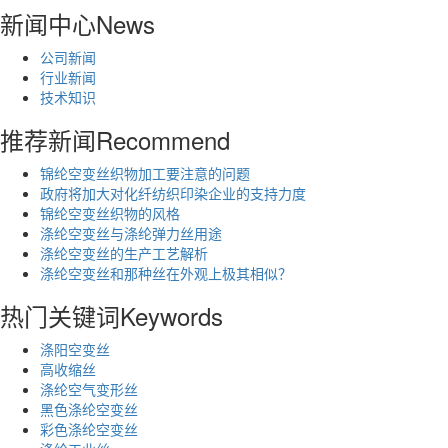
新闻中心
News
公司新闻
行业新闻
技术知识
推荐新闻
Recommend
锦纶空变丝织物加工要注意的问题
政府将加大对化纤纺织印染企业的支持力度
锦纶空变丝织物的风格
涤纶空变丝与涤纶弹力丝用途
涤纶空变丝的生产工艺解析
涤纶空变丝和那种丝在外观上极其相似？
热门关键词
Keywords
涤阳空变丝
高收缩丝
涤纶空气变形丝
黑色涤纶空变丝
彩色涤纶空变丝